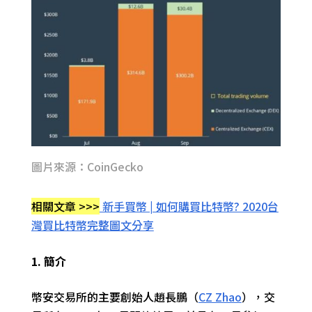
圖片來源：CoinGecko
相關文章 >>>
新手買幣 | 如何購買比特幣? 2020台
灣買比特幣完整圖文分享
1. 簡介
幣安交易所
的主要創始人趙長鵬（
CZ Zhao
）
，交