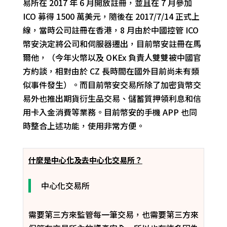
易所
在 201
7
年
6 月開放註冊，並且在 7 月參加
ICO 募得 1500 萬美元，隨後在 2017/7/14 正式上
線，
當時公司註冊在香港，8 月由於中國控管 ICO
幣安決定將公司和伺服器遷出，目前幣安註冊在馬
爾他
，
（
今年火幣以及 OKEx 負責人雙雙被中國官
方約談
，相對由於 CZ 長時間在國外目前尚未有類
似事件發生
）
。
而目前幣安交易所除了加密貨幣交
易外也推出期貨衍生品交易、儲蓄質押領利息和
信
用卡入金消費等業務。目前幣安的手機 APP 也同
時整合上述功能，使用
非常
方便。
什麼是中心化及去中心化交易所？
中心化交易所
需要第三方來監管每一筆交易，也需要第三方來