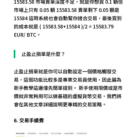
15583.58 市場
賣單
深度不足，就是你想買 0.1 顆
但
市場上只有 0.05 顆 15583.58 賣單剩下 0.05 顆是
15584 這時系統也會
自動
幫你搓合交易，最後買到
的成本就是
(
15583.58
+15584
)/2
= 15583.79
EUR/ BTC。
止盈止損單是什麼？
止盈止損單就是你可以自動設定一個價格觸發交
易，這個功能比較多是專業交易員使用，
因
此篇
為
新手教學
這邊
僅
先
簡單提到。
新手使用限價或是市
價就非常夠用可以做基礎的虛擬貨幣交易，我們將
會在其他文章詳細說明更專精的交易策略。
6. 交易手續費